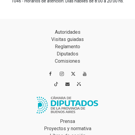
1046 - Horarios de atención: Días hábiles de 8:00 a 20:00 hs.
Autoridades
Visitas guiadas
Reglamento
Diputados
Comisiones




Prensa
Proyectos y normativa