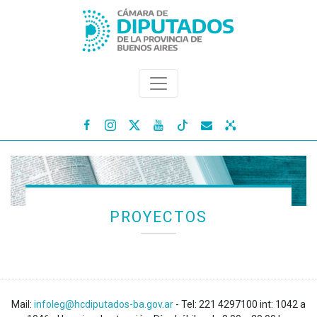




PROYECTOS
Mail:
infoleg@hcdiputados-ba.gov.ar
- Tel: 221 4297100 int: 1042 a