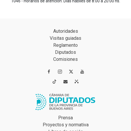
1046 - Horarios de atención: Días hábiles de 8:00 a 20:00 hs.
Autoridades
Visitas guiadas
Reglamento
Diputados
Comisiones




Prensa
Proyectos y normativa