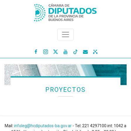




PROYECTOS
Mail:
infoleg@hcdiputados-ba.gov.ar
- Tel: 221 4297100 int: 1042 a