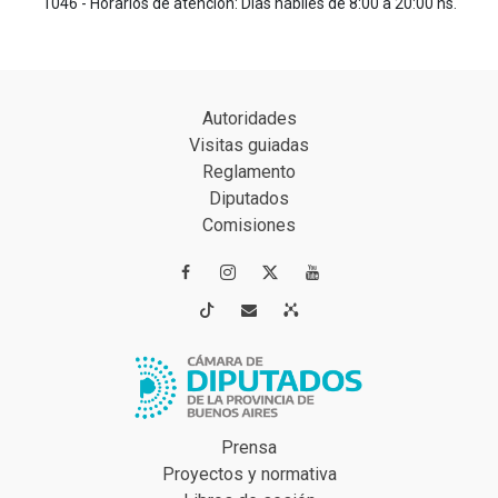
1046 - Horarios de atención: Días hábiles de 8:00 a 20:00 hs.
Autoridades
Visitas guiadas
Reglamento
Diputados
Comisiones




Prensa
Proyectos y normativa