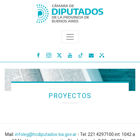




PROYECTOS
Mail:
infoleg@hcdiputados-ba.gov.ar
- Tel: 221 4297100 int: 1042 a