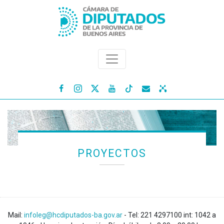




PROYECTOS
Mail:
infoleg@hcdiputados-ba.gov.ar
- Tel: 221 4297100 int: 1042 a