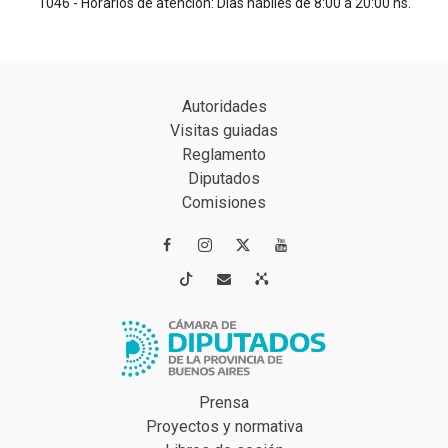
1046 - Horarios de atención: Días hábiles de 8:00 a 20:00 hs.
Autoridades
Visitas guiadas
Reglamento
Diputados
Comisiones




Prensa
Proyectos y normativa