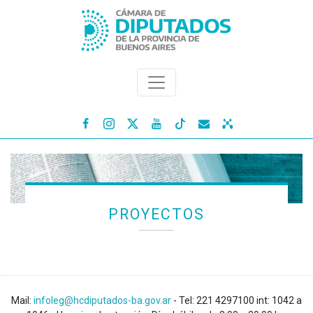




PROYECTOS
Mail:
infoleg@hcdiputados-ba.gov.ar
- Tel: 221 4297100 int: 1042 a