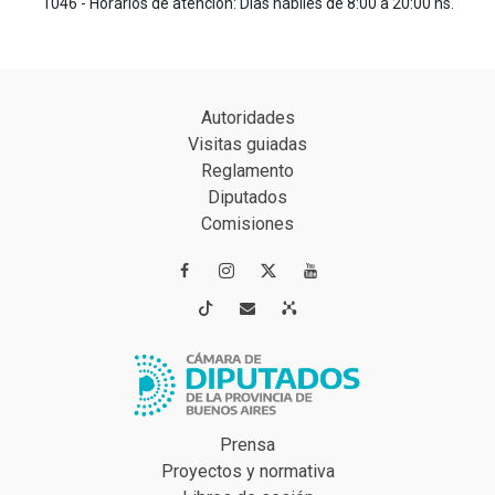
1046 - Horarios de atención: Días hábiles de 8:00 a 20:00 hs.
Autoridades
Visitas guiadas
Reglamento
Diputados
Comisiones




Prensa
Proyectos y normativa