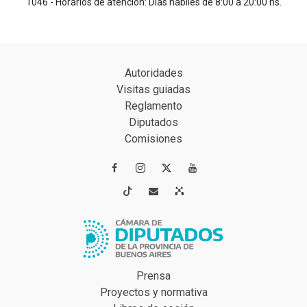
1046 - Horarios de atención: Días hábiles de 8:00 a 20:00 hs.
Autoridades
Visitas guiadas
Reglamento
Diputados
Comisiones




Prensa
Proyectos y normativa