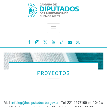




PROYECTOS
Mail:
infoleg@hcdiputados-ba.gov.ar
- Tel: 221 4297100 int: 1042 a