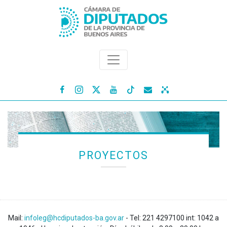




PROYECTOS
Mail:
infoleg@hcdiputados-ba.gov.ar
- Tel: 221 4297100 int: 1042 a