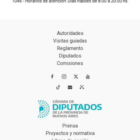
1046 - Horarios de atención: Días hábiles de 8:00 a 20:00 hs.
Autoridades
Visitas guiadas
Reglamento
Diputados
Comisiones




Prensa
Proyectos y normativa