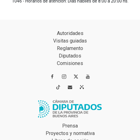
1046 - Horarios de atención: Días hábiles de 8:00 a 20:00 hs.
Autoridades
Visitas guiadas
Reglamento
Diputados
Comisiones




Prensa
Proyectos y normativa