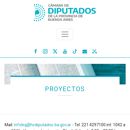




PROYECTOS
Mail:
infoleg@hcdiputados-ba.gov.ar
- Tel: 221 4297100 int: 1042 a