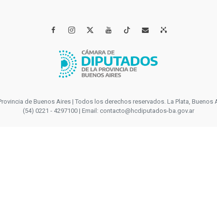




incia de Buenos Aires | Todos los derechos reservados. La Plata, Buenos Aires
(54) 0221 - 4297100 | Email: contacto@hcdiputados-ba.gov.ar