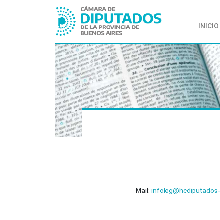
INICIO
Mail:
infoleg@hcdiputados-