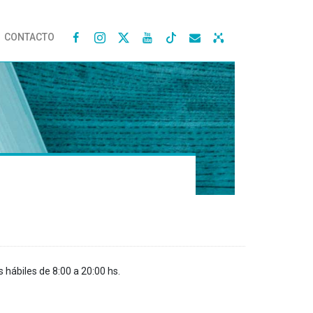
CONTACTO




s hábiles de 8:00 a 20:00 hs.