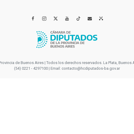




incia de Buenos Aires | Todos los derechos reservados. La Plata, Buenos Aires
(54) 0221 - 4297100 | Email: contacto@hcdiputados-ba.gov.ar