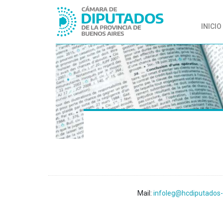
INICIO
Mail:
infoleg@hcdiputados-