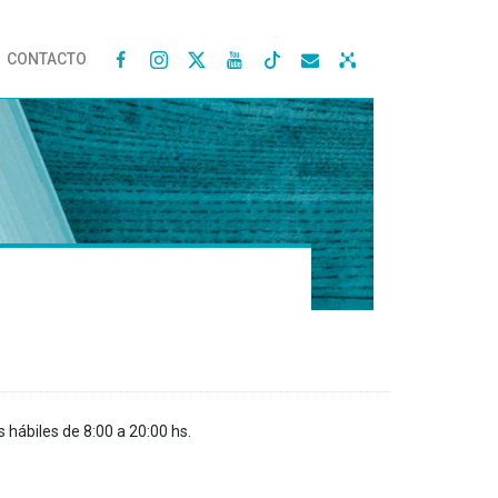
CONTACTO




s hábiles de 8:00 a 20:00 hs.