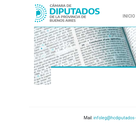
INICIO
Mail:
infoleg@hcdiputados-