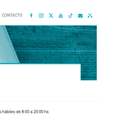
CONTACTO




s hábiles de 8:00 a 20:00 hs.