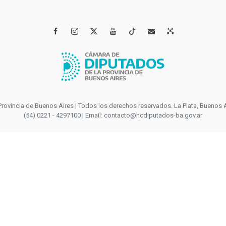




incia de Buenos Aires | Todos los derechos reservados. La Plata, Buenos Aires
(54) 0221 - 4297100 | Email: contacto@hcdiputados-ba.gov.ar