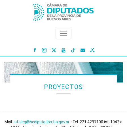




PROYECTOS
Mail:
infoleg@hcdiputados-ba.gov.ar
- Tel: 221 4297100 int: 1042 a