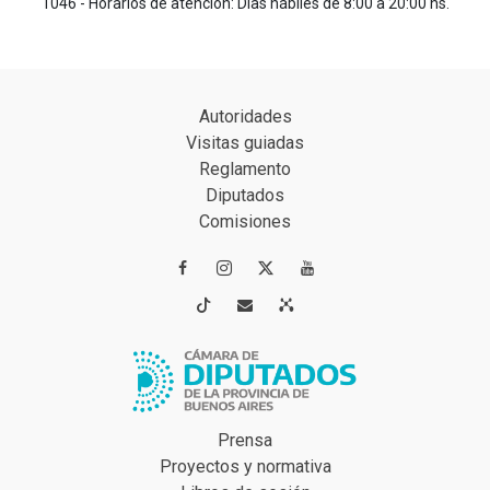
1046 - Horarios de atención: Días hábiles de 8:00 a 20:00 hs.
Autoridades
Visitas guiadas
Reglamento
Diputados
Comisiones




Prensa
Proyectos y normativa