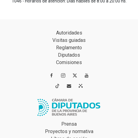
1046 - Horarios de atención: Días hábiles de 8:00 a 20:00 hs.
Autoridades
Visitas guiadas
Reglamento
Diputados
Comisiones




Prensa
Proyectos y normativa