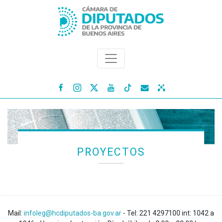




PROYECTOS
Mail:
infoleg@hcdiputados-ba.gov.ar
- Tel: 221 4297100 int: 1042 a