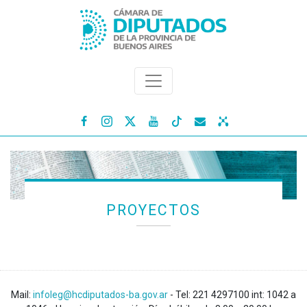




PROYECTOS
Mail:
infoleg@hcdiputados-ba.gov.ar
- Tel: 221 4297100 int: 1042 a