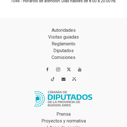
1046 - Horarios de atención: Días hábiles de 8:00 a 20:00 hs.
Autoridades
Visitas guiadas
Reglamento
Diputados
Comisiones




Prensa
Proyectos y normativa