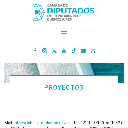




PROYECTOS
Mail:
infoleg@hcdiputados-ba.gov.ar
- Tel: 221 4297100 int: 1042 a