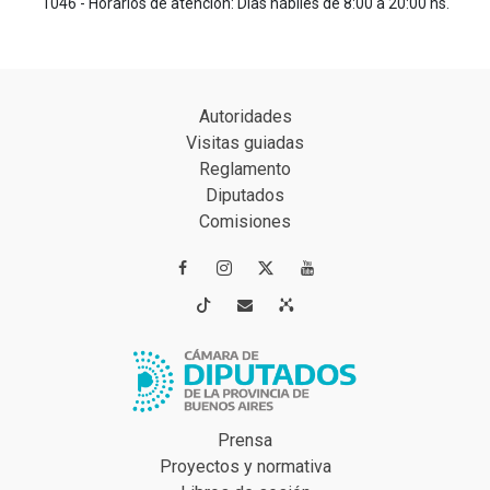
1046 - Horarios de atención: Días hábiles de 8:00 a 20:00 hs.
Autoridades
Visitas guiadas
Reglamento
Diputados
Comisiones




Prensa
Proyectos y normativa