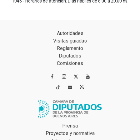
1046 - Horarios de atención: Días hábiles de 8:00 a 20:00 hs.
Autoridades
Visitas guiadas
Reglamento
Diputados
Comisiones




Prensa
Proyectos y normativa