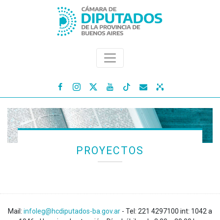




PROYECTOS
Mail:
infoleg@hcdiputados-ba.gov.ar
- Tel: 221 4297100 int: 1042 a