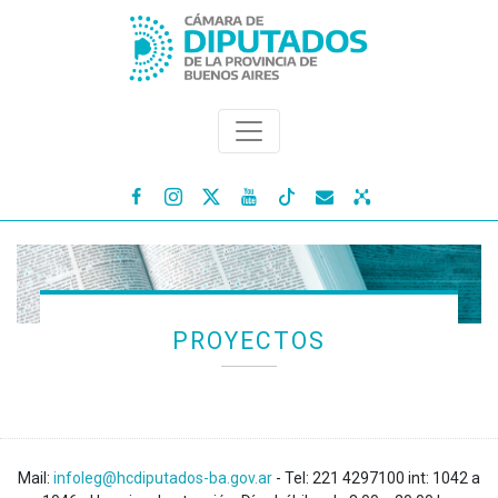




PROYECTOS
Mail:
infoleg@hcdiputados-ba.gov.ar
- Tel: 221 4297100 int: 1042 a