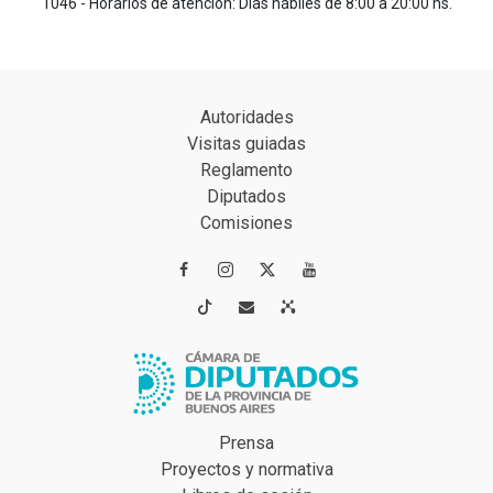
1046 - Horarios de atención: Días hábiles de 8:00 a 20:00 hs.
Autoridades
Visitas guiadas
Reglamento
Diputados
Comisiones




Prensa
Proyectos y normativa