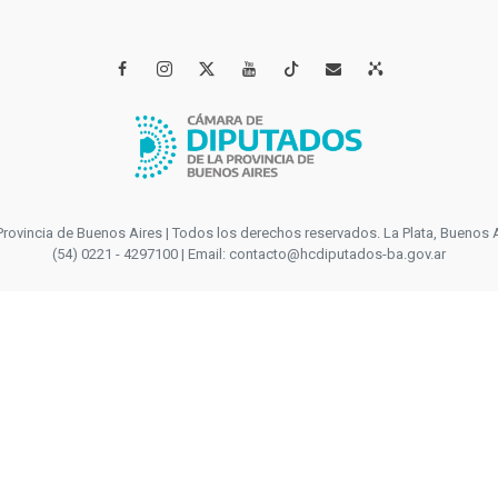




incia de Buenos Aires | Todos los derechos reservados. La Plata, Buenos Aires
(54) 0221 - 4297100 | Email: contacto@hcdiputados-ba.gov.ar