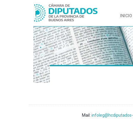
INICIO
Mail:
infoleg@hcdiputados-