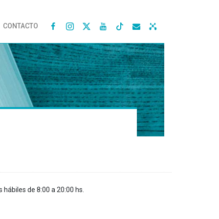
CONTACTO




s hábiles de 8:00 a 20:00 hs.