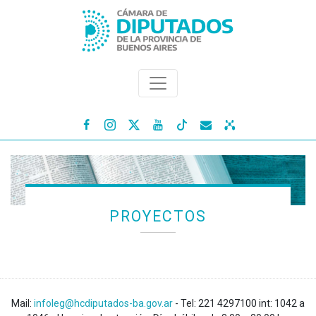




PROYECTOS
Mail:
infoleg@hcdiputados-ba.gov.ar
- Tel: 221 4297100 int: 1042 a