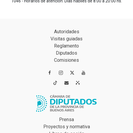
1046 - Horarios de atención: Días hábiles de 8:00 a 20:00 hs.
Autoridades
Visitas guiadas
Reglamento
Diputados
Comisiones




Prensa
Proyectos y normativa