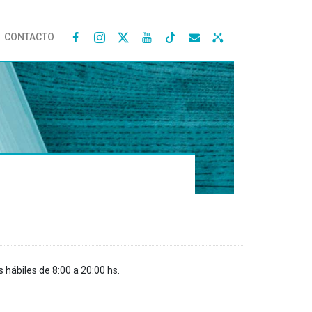
CONTACTO




s hábiles de 8:00 a 20:00 hs.