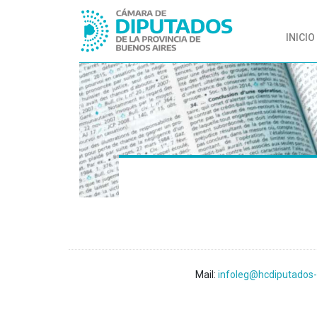
INICIO
Mail:
infoleg@hcdiputados-