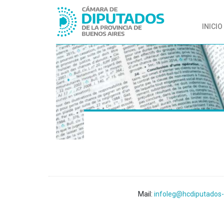
INICIO
Mail:
infoleg@hcdiputados-