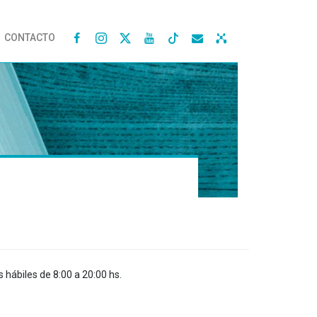
CONTACTO




s hábiles de 8:00 a 20:00 hs.