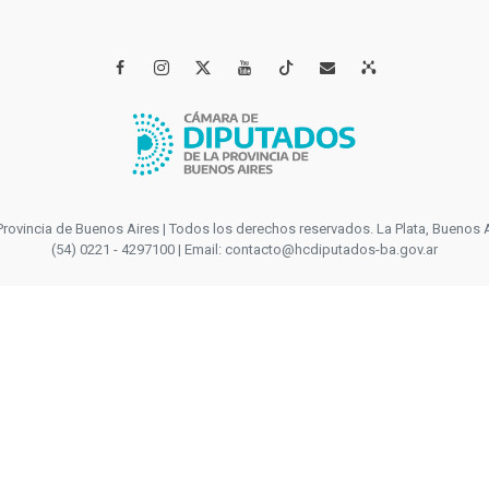




incia de Buenos Aires | Todos los derechos reservados. La Plata, Buenos Aires
(54) 0221 - 4297100 | Email: contacto@hcdiputados-ba.gov.ar