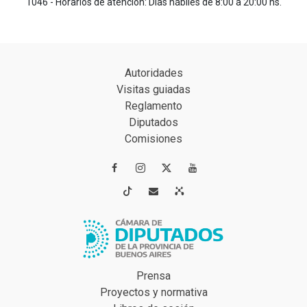
1046 - Horarios de atención: Días hábiles de 8:00 a 20:00 hs.
Autoridades
Visitas guiadas
Reglamento
Diputados
Comisiones




Prensa
Proyectos y normativa