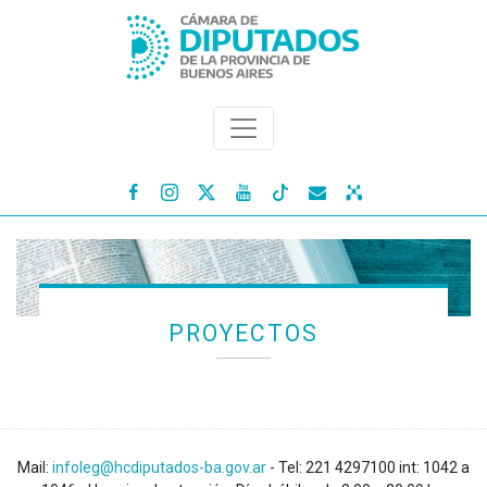




PROYECTOS
Mail:
infoleg@hcdiputados-ba.gov.ar
- Tel: 221 4297100 int: 1042 a