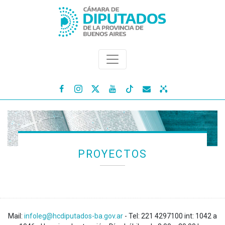




PROYECTOS
Mail:
infoleg@hcdiputados-ba.gov.ar
- Tel: 221 4297100 int: 1042 a