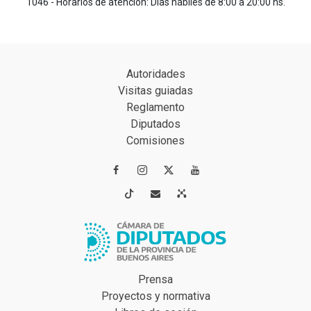
1046 - Horarios de atención: Días hábiles de 8:00 a 20:00 hs.
Autoridades
Visitas guiadas
Reglamento
Diputados
Comisiones




Prensa
Proyectos y normativa