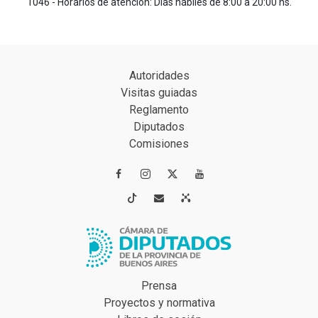
1046 - Horarios de atención: Días hábiles de 8:00 a 20:00 hs.
Autoridades
Visitas guiadas
Reglamento
Diputados
Comisiones




Prensa
Proyectos y normativa