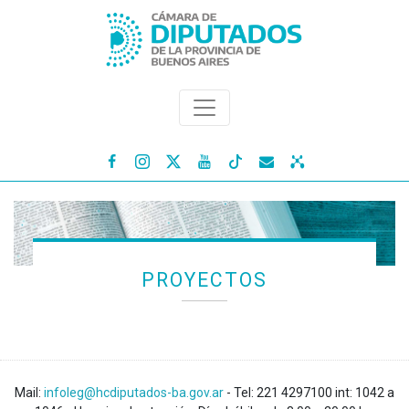




PROYECTOS
Mail:
infoleg@hcdiputados-ba.gov.ar
- Tel: 221 4297100 int: 1042 a