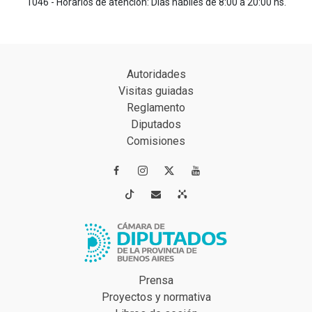
1046 - Horarios de atención: Días hábiles de 8:00 a 20:00 hs.
Autoridades
Visitas guiadas
Reglamento
Diputados
Comisiones




Prensa
Proyectos y normativa