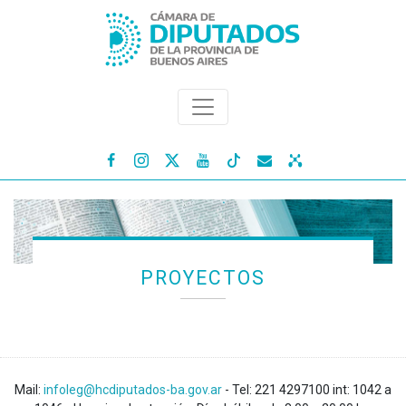




PROYECTOS
Mail:
infoleg@hcdiputados-ba.gov.ar
- Tel: 221 4297100 int: 1042 a