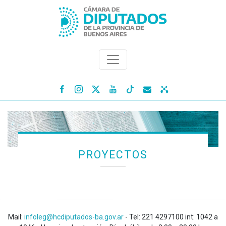




PROYECTOS
Mail:
infoleg@hcdiputados-ba.gov.ar
- Tel: 221 4297100 int: 1042 a