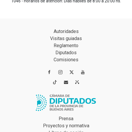
1046 - Horarios de atención: Días hábiles de 8:00 a 20:00 hs.
Autoridades
Visitas guiadas
Reglamento
Diputados
Comisiones




Prensa
Proyectos y normativa