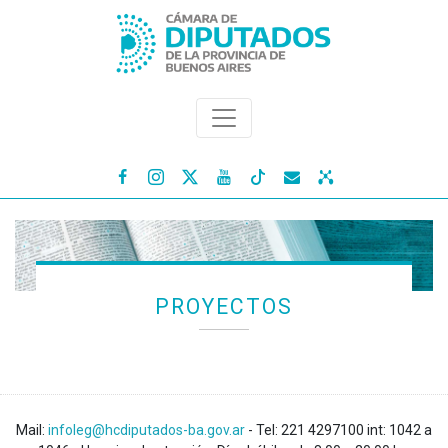




PROYECTOS
Mail:
infoleg@hcdiputados-ba.gov.ar
- Tel: 221 4297100 int: 1042 a