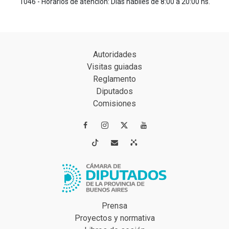
1046 - Horarios de atención: Días hábiles de 8:00 a 20:00 hs.
Autoridades
Visitas guiadas
Reglamento
Diputados
Comisiones




Prensa
Proyectos y normativa