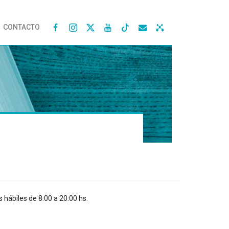
CONTACTO




s hábiles de 8:00 a 20:00 hs.