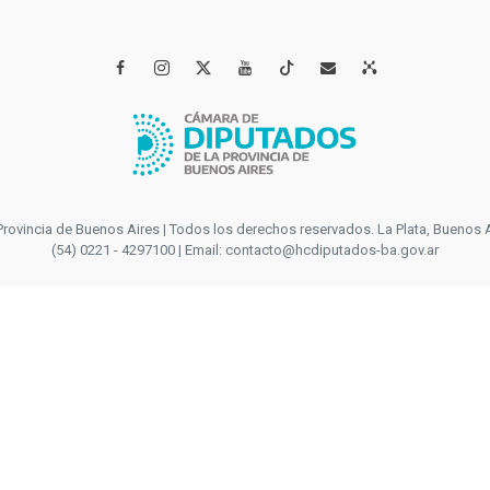




incia de Buenos Aires | Todos los derechos reservados. La Plata, Buenos Aires
(54) 0221 - 4297100 | Email: contacto@hcdiputados-ba.gov.ar