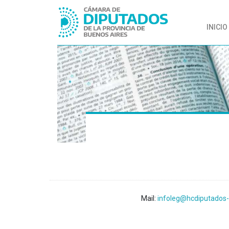
INICIO
Mail:
infoleg@hcdiputados-