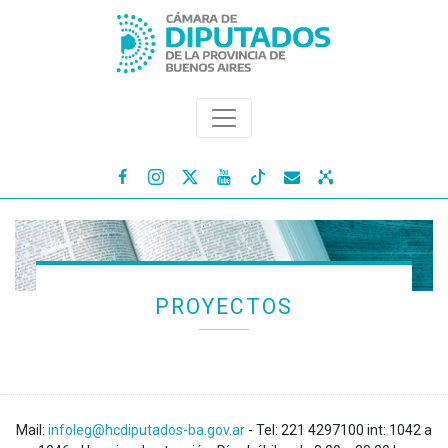




PROYECTOS
Mail:
infoleg@hcdiputados-ba.gov.ar
- Tel: 221 4297100 int: 1042 a