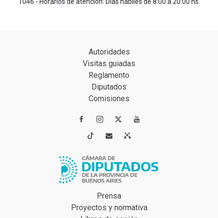
1046 - Horarios de atención: Días hábiles de 8:00 a 20:00 hs.
Autoridades
Visitas guiadas
Reglamento
Diputados
Comisiones




Prensa
Proyectos y normativa