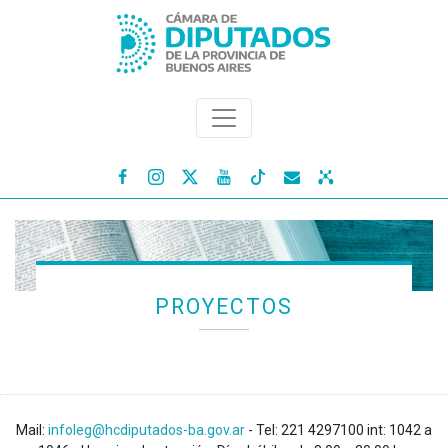




PROYECTOS
Mail:
infoleg@hcdiputados-ba.gov.ar
- Tel: 221 4297100 int: 1042 a