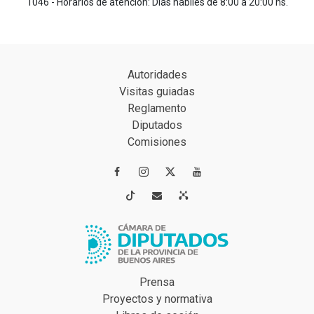
1046 - Horarios de atención: Días hábiles de 8:00 a 20:00 hs.
Autoridades
Visitas guiadas
Reglamento
Diputados
Comisiones




Prensa
Proyectos y normativa