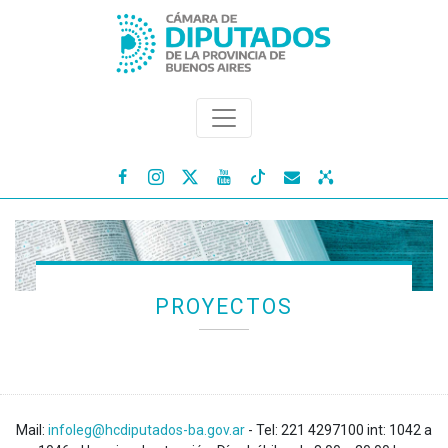




PROYECTOS
Mail:
infoleg@hcdiputados-ba.gov.ar
- Tel: 221 4297100 int: 1042 a