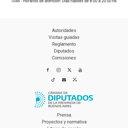
1046 - Horarios de atención: Días hábiles de 8:00 a 20:00 hs.
Autoridades
Visitas guiadas
Reglamento
Diputados
Comisiones




Prensa
Proyectos y normativa