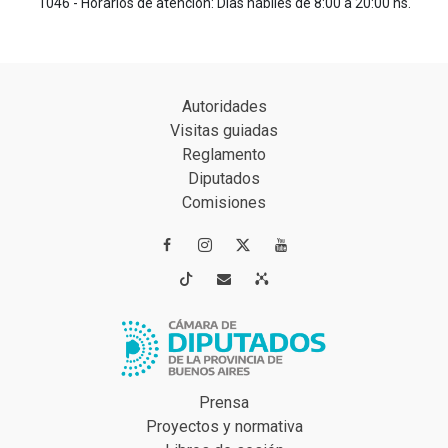
1046 - Horarios de atención: Días hábiles de 8:00 a 20:00 hs.
Autoridades
Visitas guiadas
Reglamento
Diputados
Comisiones




Prensa
Proyectos y normativa