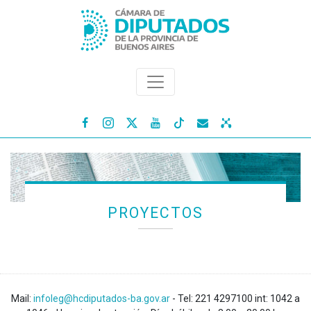




PROYECTOS
Mail:
infoleg@hcdiputados-ba.gov.ar
- Tel: 221 4297100 int: 1042 a