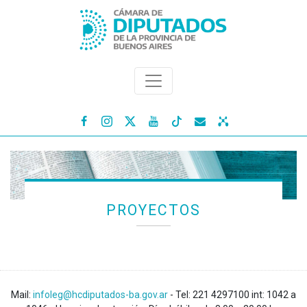




PROYECTOS
Mail:
infoleg@hcdiputados-ba.gov.ar
- Tel: 221 4297100 int: 1042 a