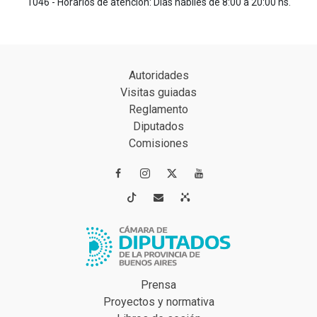
1046 - Horarios de atención: Días hábiles de 8:00 a 20:00 hs.
Autoridades
Visitas guiadas
Reglamento
Diputados
Comisiones




Prensa
Proyectos y normativa