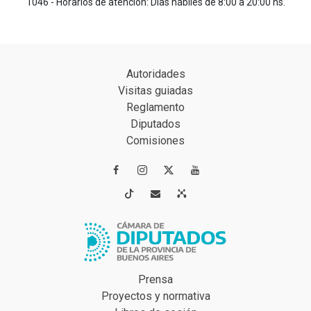
1046 - Horarios de atención: Días hábiles de 8:00 a 20:00 hs.
Autoridades
Visitas guiadas
Reglamento
Diputados
Comisiones




Prensa
Proyectos y normativa