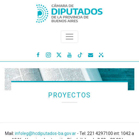




PROYECTOS
Mail:
infoleg@hcdiputados-ba.gov.ar
- Tel: 221 4297100 int: 1042 a