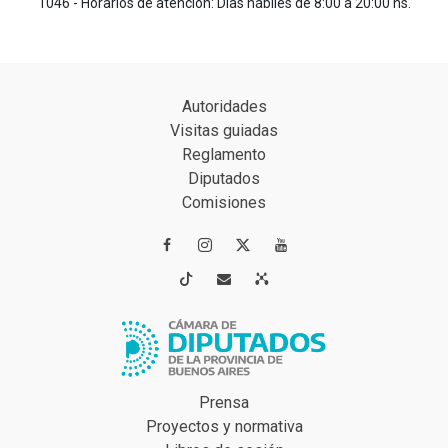
1046 - Horarios de atención: Días hábiles de 8:00 a 20:00 hs.
Autoridades
Visitas guiadas
Reglamento
Diputados
Comisiones




Prensa
Proyectos y normativa