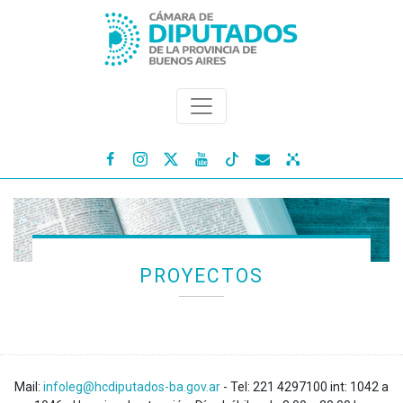




PROYECTOS
Mail:
infoleg@hcdiputados-ba.gov.ar
- Tel: 221 4297100 int: 1042 a