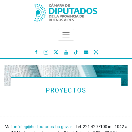




PROYECTOS
Mail:
infoleg@hcdiputados-ba.gov.ar
- Tel: 221 4297100 int: 1042 a