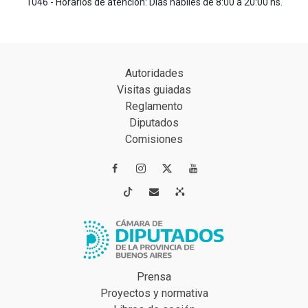
1046 - Horarios de atención: Días hábiles de 8:00 a 20:00 hs.
Autoridades
Visitas guiadas
Reglamento
Diputados
Comisiones




Prensa
Proyectos y normativa