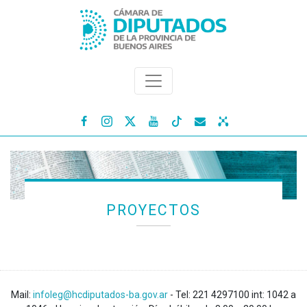




PROYECTOS
Mail:
infoleg@hcdiputados-ba.gov.ar
- Tel: 221 4297100 int: 1042 a