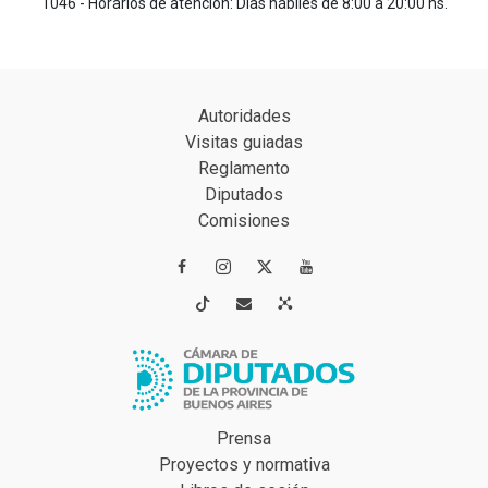
1046 - Horarios de atención: Días hábiles de 8:00 a 20:00 hs.
Autoridades
Visitas guiadas
Reglamento
Diputados
Comisiones




Prensa
Proyectos y normativa