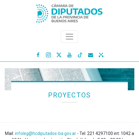




PROYECTOS
Mail:
infoleg@hcdiputados-ba.gov.ar
- Tel: 221 4297100 int: 1042 a