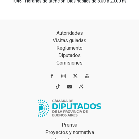
1046 - Horarios de atención: Días hábiles de 8:00 a 20:00 hs.
Autoridades
Visitas guiadas
Reglamento
Diputados
Comisiones




Prensa
Proyectos y normativa