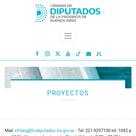




PROYECTOS
Mail:
infoleg@hcdiputados-ba.gov.ar
- Tel: 221 4297100 int: 1042 a