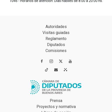
1046 - Horarios de atención: Días hábiles de 8:00 a 20:00 hs.
Autoridades
Visitas guiadas
Reglamento
Diputados
Comisiones




Prensa
Proyectos y normativa