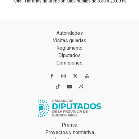
1046 - Horarios de atención: Días hábiles de 8:00 a 20:00 hs.
Autoridades
Visitas guiadas
Reglamento
Diputados
Comisiones




Prensa
Proyectos y normativa