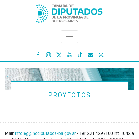




PROYECTOS
Mail:
infoleg@hcdiputados-ba.gov.ar
- Tel: 221 4297100 int: 1042 a