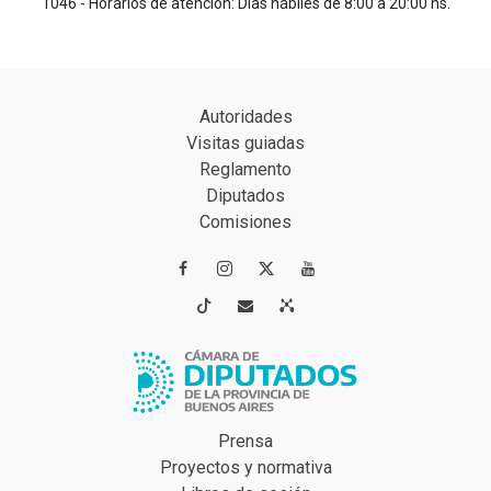
1046 - Horarios de atención: Días hábiles de 8:00 a 20:00 hs.
Autoridades
Visitas guiadas
Reglamento
Diputados
Comisiones




Prensa
Proyectos y normativa