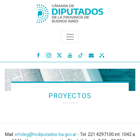




PROYECTOS
Mail:
infoleg@hcdiputados-ba.gov.ar
- Tel: 221 4297100 int: 1042 a