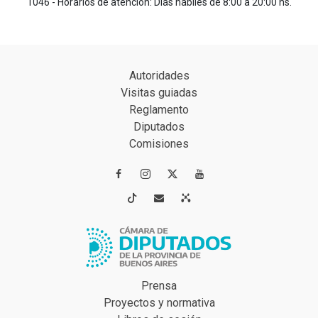
1046 - Horarios de atención: Días hábiles de 8:00 a 20:00 hs.
Autoridades
Visitas guiadas
Reglamento
Diputados
Comisiones




Prensa
Proyectos y normativa