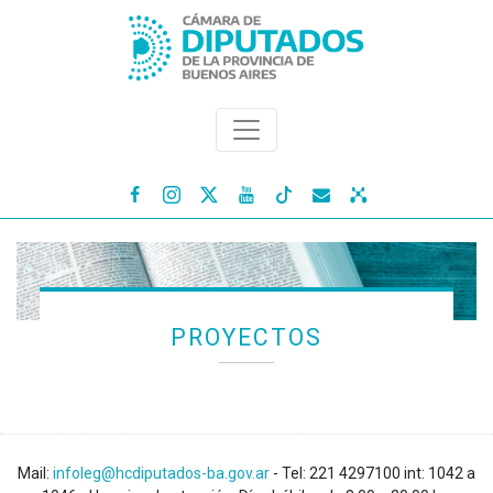




PROYECTOS
Mail:
infoleg@hcdiputados-ba.gov.ar
- Tel: 221 4297100 int: 1042 a