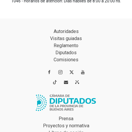
1046 - Horarios de atención: Días hábiles de 8:00 a 20:00 hs.
Autoridades
Visitas guiadas
Reglamento
Diputados
Comisiones




Prensa
Proyectos y normativa