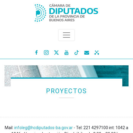




PROYECTOS
Mail:
infoleg@hcdiputados-ba.gov.ar
- Tel: 221 4297100 int: 1042 a