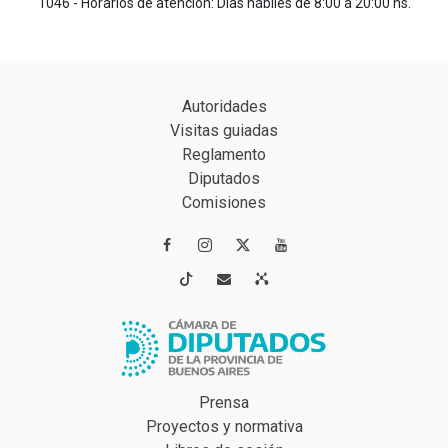
1046 - Horarios de atención: Días hábiles de 8:00 a 20:00 hs.
Autoridades
Visitas guiadas
Reglamento
Diputados
Comisiones




Prensa
Proyectos y normativa