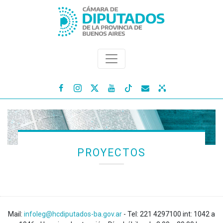




PROYECTOS
Mail:
infoleg@hcdiputados-ba.gov.ar
- Tel: 221 4297100 int: 1042 a