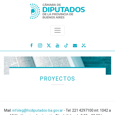




PROYECTOS
Mail:
infoleg@hcdiputados-ba.gov.ar
- Tel: 221 4297100 int: 1042 a