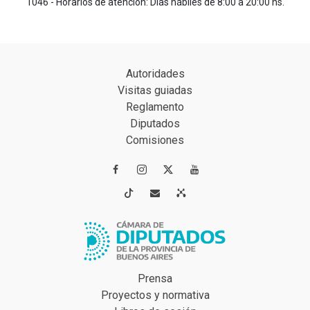
1046 - Horarios de atención: Días hábiles de 8:00 a 20:00 hs.
Autoridades
Visitas guiadas
Reglamento
Diputados
Comisiones




Prensa
Proyectos y normativa