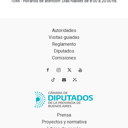
1046 - Horarios de atención: Días hábiles de 8:00 a 20:00 hs.
Autoridades
Visitas guiadas
Reglamento
Diputados
Comisiones




Prensa
Proyectos y normativa