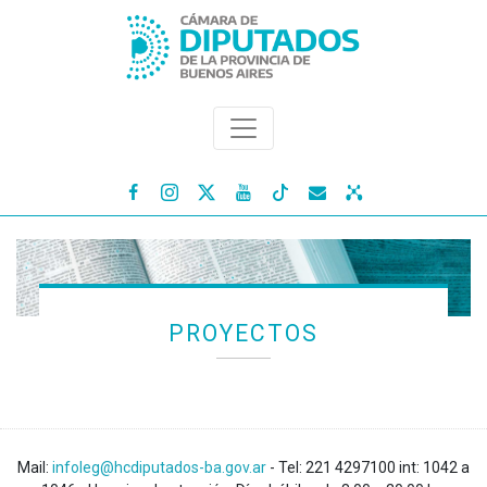




PROYECTOS
Mail:
infoleg@hcdiputados-ba.gov.ar
- Tel: 221 4297100 int: 1042 a