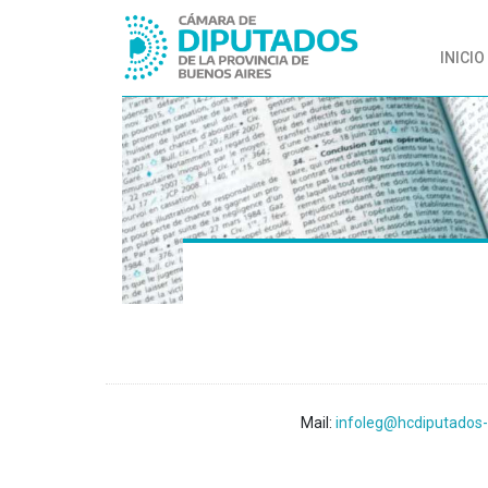
INICIO
Mail:
infoleg@hcdiputados-