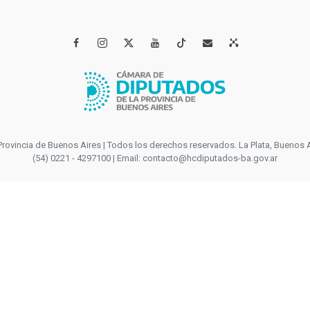




incia de Buenos Aires | Todos los derechos reservados. La Plata, Buenos Aires
(54) 0221 - 4297100 | Email: contacto@hcdiputados-ba.gov.ar