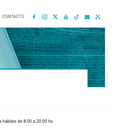
CONTACTO




s hábiles de 8:00 a 20:00 hs.