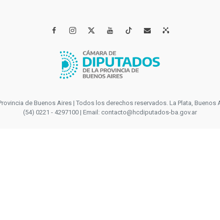




incia de Buenos Aires | Todos los derechos reservados. La Plata, Buenos Aires
(54) 0221 - 4297100 | Email: contacto@hcdiputados-ba.gov.ar