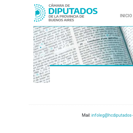
INICIO
Mail:
infoleg@hcdiputados-