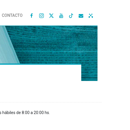
CONTACTO




s hábiles de 8:00 a 20:00 hs.