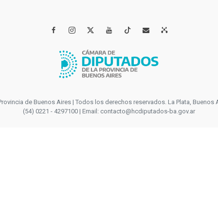




incia de Buenos Aires | Todos los derechos reservados. La Plata, Buenos Aires
(54) 0221 - 4297100 | Email: contacto@hcdiputados-ba.gov.ar