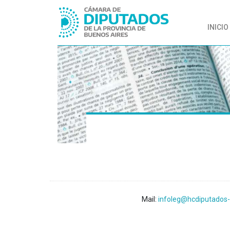
INICIO
Mail:
infoleg@hcdiputados-