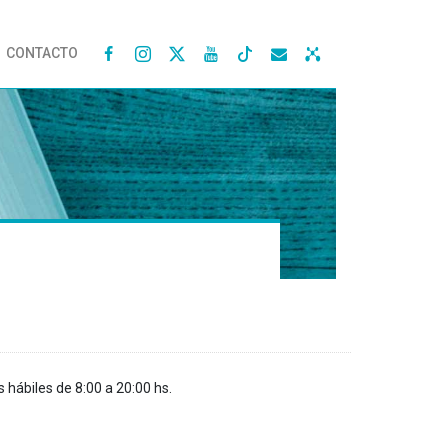
CONTACTO




s hábiles de 8:00 a 20:00 hs.