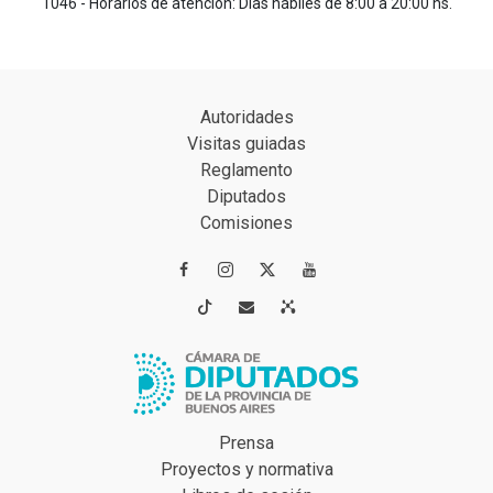
1046 - Horarios de atención: Días hábiles de 8:00 a 20:00 hs.
Autoridades
Visitas guiadas
Reglamento
Diputados
Comisiones




Prensa
Proyectos y normativa