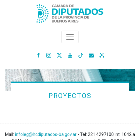




PROYECTOS
Mail:
infoleg@hcdiputados-ba.gov.ar
- Tel: 221 4297100 int: 1042 a